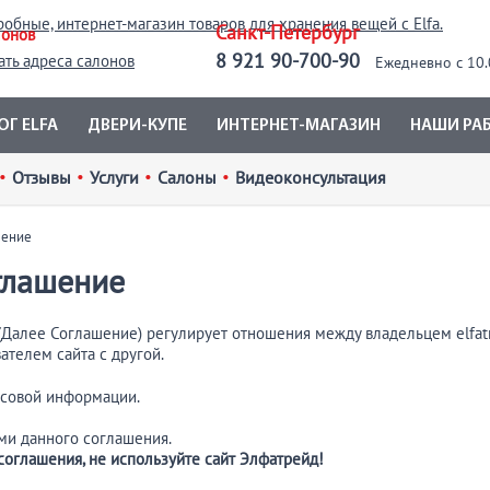
Санкт-Петербург
лонов
8 921 90-700-90
ать адреса салонов
Ежедневно с 10.
ОГ ELFA
ДВЕРИ-КУПЕ
ИНТЕРНЕТ-МАГАЗИН
НАШИ РА
•
Отзывы
•
Услуги
•
Салоны
•
Видеоконсультация
шение
глашение
Далее Соглашение) регулирует отношения между владельцем elfatr
ателем сайта с другой.
ссовой информации.
ями данного соглашения.
соглашения, не используйте сайт Элфатрейд!