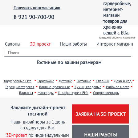
Получить консультацию
8 921 90-700-90
шведские системы хранения
Салоны
3D проект
Наши работы
Интернет-магазин
Гостиные по вашим размерам
•
•
•
•
•
•
Гардеробные Elfa
Прихожие
Детские
Гостиные
Спальни
Дача и сад
•
•
•
•
Гараж, мастерская
Ванные, прачечные
Кухни, кладовые
Рабочее место
•
•
•
Балконы
Мансарды
Шкафы-купе с Elfa
Спортинвентарь
Закажите дизайн-проект
гостиной
ЗАЯВКА НА 3D ПРОЕКТ
Наши дизайнеры за 1 день
создадут для Вас
НАШИ РАБОТЫ
3D-проект
по индивидуальным