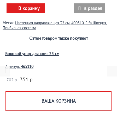
В корзину
в раздел

Метки:
Настенная направляющая 32 см
,
400310
,
Elfa Швеция
,
Прибивная система
С этим товаром также покупают
Боковой упор для книг 25 см
Артикул:
465110
351 р.
702 р.
ВАША КОРЗИНА