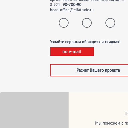
8
921
90-700-90
head-office@elfatrade.ru
Узнайте первыми об акциях и скидках!
по e-mail
Расчет Вашего проекта
П
Мы поможем с по