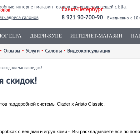
Санкт-Петербург
лонов
8 921 90-700-90
ать адреса салонов
Ежедневно с 10.
ОГ ELFA
ДВЕРИ-КУПЕ
ИНТЕРНЕТ-МАГАЗИН
НА
•
Отзывы
•
Услуги
•
Салоны
•
Видеоконсультация
вогодняя магия скидок!
я скидок!
в гардеробной системы Clader x Aristo Сlassic.
коробках с вещами и игрушками - Вы раскладываете все по пол