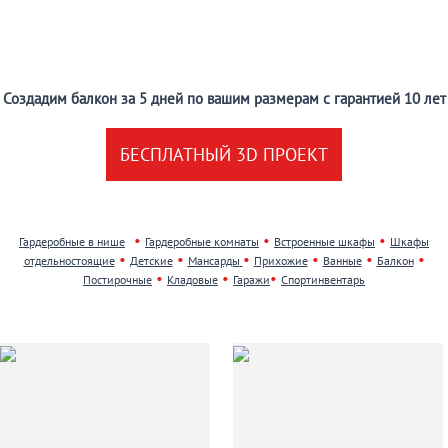
Создадим балкон за 5 дней по вашим размерам с гарантией 10 лет
БЕСПЛАТНЫЙ 3D ПРОЕКТ
•
•
•
Гардеробные в нише
Гардеробные комнаты
Встроенные шкафы
Шкафы
•
•
•
•
•
•
отдельностоящие
Детские
Мансарды
Прихожие
Ванные
Балкон
•
•
•
Постирочные
Кладовые
Гаражи
Спортинвентарь