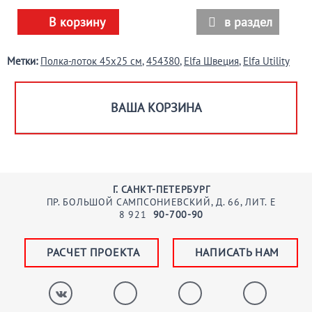
В корзину
в раздел

Метки:
Полка-лоток 45х25 см
,
454380
,
Elfa Швеция
,
Elfa Utility
ВАША КОРЗИНА
Г. САНКТ-ПЕТЕРБУРГ
ПР. БОЛЬШОЙ САМПСОНИЕВСКИЙ, Д. 66, ЛИТ. Е
8
921
90-700-90
РАСЧЕТ ПРОЕКТА
НАПИСАТЬ НАМ