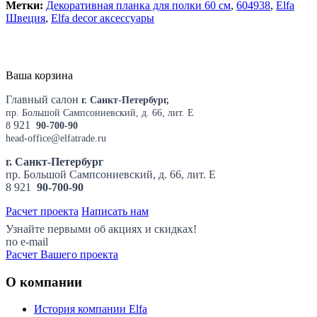
Метки:
Декоративная планка для полки 60 см
,
604938
,
Elfa
Швеция
,
Elfa decor аксессуары
Ваша корзина
Главный салон
г. Санкт-Петербург,
пр. Большой Сампсониевский, д. 66, лит. Е
921
8
90-700-90
head-office@elfatrade.ru
г. Санкт-Петербург
пр. Большой Сампсониевский, д. 66, лит. Е
8
921
90-700-90
Расчет проекта
Написать нам
Узнайте первыми об акциях и скидках!
по e-mail
Расчет Вашего проекта
О компании
История компании Elfa