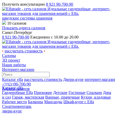
Получить консультацию
8 921 90-700-90
шведские системы хранения
10 салонов
Показать адреса салонов
Санкт-Петербург
8 921 90-700-90
Ежедневно с 10.00 до 20.00
•
рассчитать стоимость
•
Салоны
3D проект
Наши работы
Интернет-магазин
Каталог elfa
рассчитать стоимость
Двери-купе
интернет-магази
90-700-90
+7(921)
Каталог elfa
Адреса салонов
Гардеробные Elfa
Прихожие
Детские
Гостиные
Спальни
Дача
и сад
Гараж, мастерская
Ванные, прачечные
Кухни, кладовые
Рабочее место
Балконы
Мансарды
Шкаф-купе с Elfa
Спортинвентарь
двери-купе