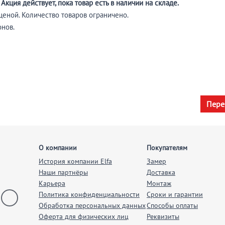
 Акция действует, пока товар есть в наличии на складе.
ценой. Количество товаров ограничено.
онов.
Пере
О компании
Покупателям
История компании Elfa
Замер
Наши партнёры
Доставка
Карьера
Монтаж
Политика конфиденциальности
Сроки и гарантии
Обработка персональных данных
Способы оплаты
Оферта для физических лиц
Реквизиты