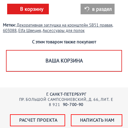
В корзину
в раздел

Метки:
Декоративная заглушка на кронштейн SB51 правая
,
603088
,
Elfa Швеция
,
Аксессуары для полок
С этим товаром также покупают
ВАША КОРЗИНА
Г. САНКТ-ПЕТЕРБУРГ
ПР. БОЛЬШОЙ САМПСОНИЕВСКИЙ, Д. 66, ЛИТ. Е
8
921
90-700-90
РАСЧЕТ ПРОЕКТА
НАПИСАТЬ НАМ