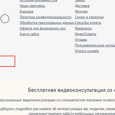
История компании Elfa
Замер
Наши партнёры
Доставка
Карьера
Монтаж
Политика конфиденциальности
Сроки и гарантии
Обработка персональных данных
Способы оплаты
Оферта для физических лиц
Реквизиты
Карта сайта
Идеи/Советы
Отзывы
Пользовательское согла
Оплата онлайн
Бесплатная видеоконсультация со
ерсональные видеоконсультации со специалистом магазина позволя
дбором, подробно расскажем об интересующих вас моделях, покаж
продемонстрируем работу мебельных механизмов 