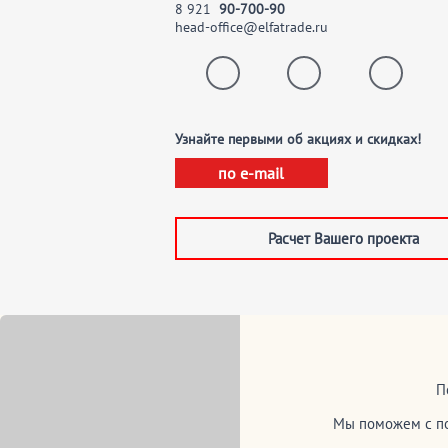
8
921
90-700-90
head-office@elfatrade.ru
Узнайте первыми об акциях и скидках!
по e-mail
Расчет Вашего проекта
П
Мы поможем с по