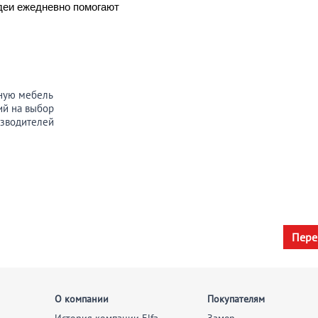
деи ежедневно помогают
усную мебель
ий на выбор
изводителей
Пере
О компании
Покупателям